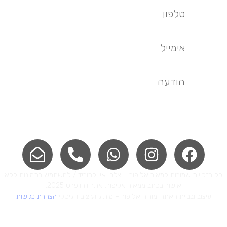
שליחה
ל הזכויות שמורות למאיר אליפור – צלם. אין להוריד / להשתמש בתמונות ללא
אישור בכתב ממאיר אליפור. אתר וורדפרס 2025.
עיצוב ובניית האתר: מוריה אליפור – מיתוג ועיצוב דיגיטלי
הצהרת נגישות